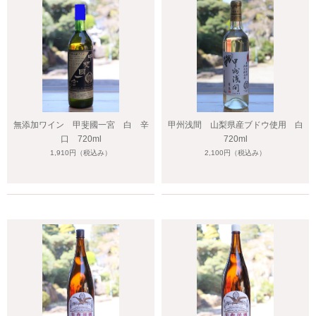
無添加ワイン 甲斐國一宮 白 辛
甲州浅間 山梨県産ブドウ使用 白
口 720ml
720ml
1,910円
（税込み）
2,100円
（税込み）