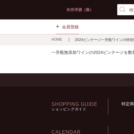
矢作洋酒（株）
会員登録
HOME
2024ビンテージ一升瓶ワインの特
一升瓶無添加ワインの2024ビンテージを
特定商
SHOPPING GUIDE
ショッピングガイド
CALENDAR